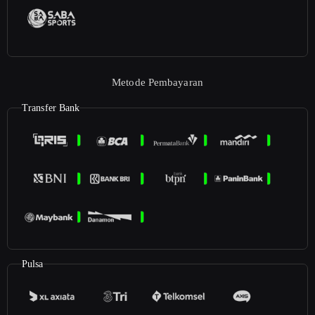
Metode Pembayaran
Transfer Bank
Pulsa