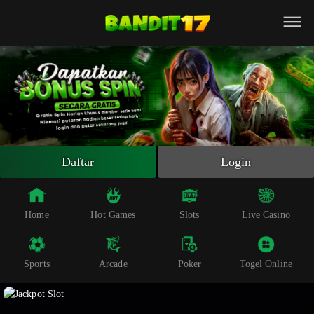
Beranda
Slot Online
Live Casino
Sportsbook
Arcade
Togel Online
Daftar
Login
Poker
Whatsapp
Home
Hot Games
Slots
Live Casino
Telegram
Sports
Arcade
Poker
Togel Online
Livechat