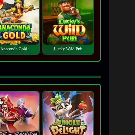
Anaconda Gold
Lucky Wild Pub