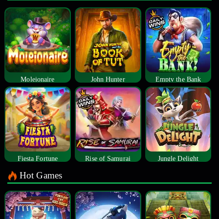
Moleionaire
John Hunter
Empty the Bank
Fiesta Fortune
Rise of Samurai
Jungle Delight
Hot Games