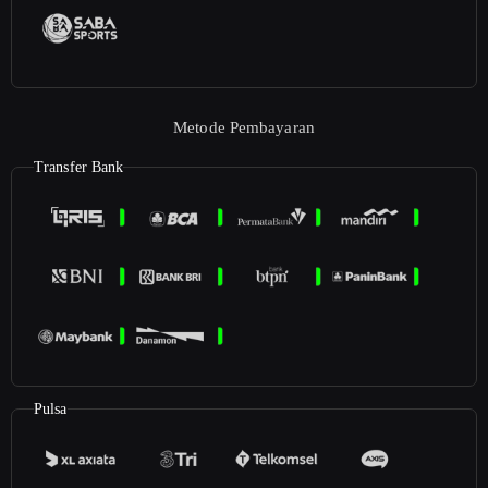
Metode Pembayaran
Transfer Bank
Pulsa