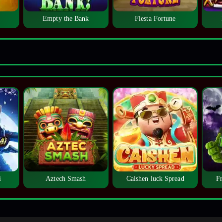
Empty the Bank
Fiesta Fortune
i
Aztech Smash
Caishen luck Spread
F