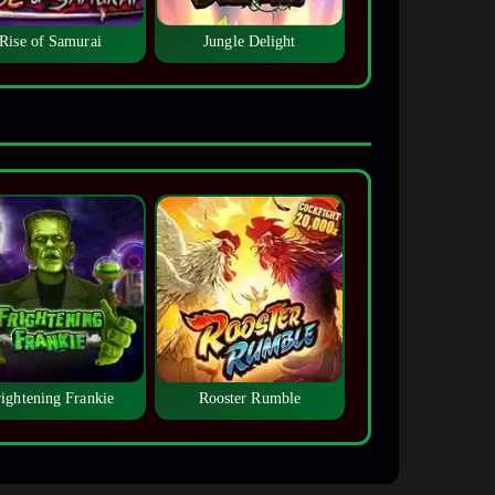
Rise of Samurai
Jungle Delight
rightening Frankie
Rooster Rumble