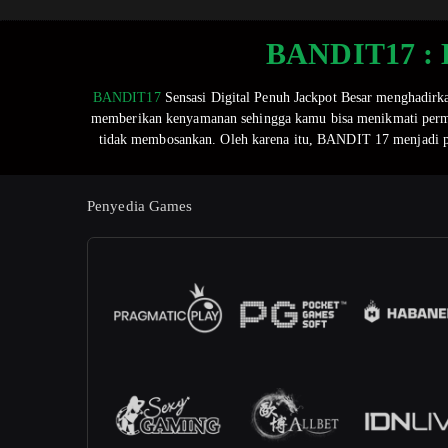
BANDIT17 : B
BANDIT17
Sensasi Digital Penuh Jackpot Besar menghadirka
memberikan kenyamanan sehingga kamu bisa menikmati permain
tidak membosankan. Oleh karena itu, BANDIT 17 menjadi pil
Penyedia Games