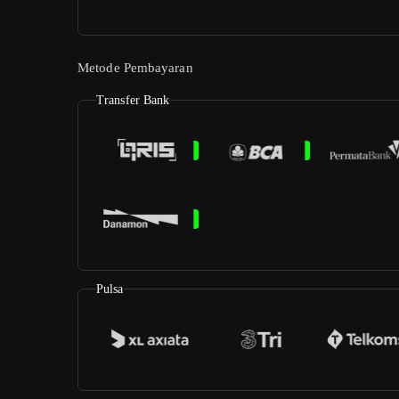
Metode Pembayaran
Transfer Bank
Pulsa