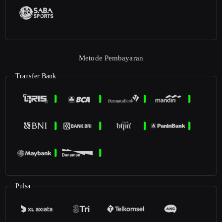
Metode Pembayaran
Transfer Bank
Pulsa